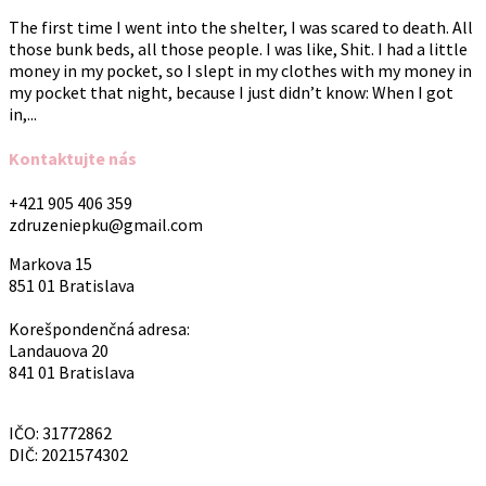
The first time I went into the shelter, I was scared to death. All
those bunk beds, all those people. I was like, Shit. I had a little
money in my pocket, so I slept in my clothes with my money in
my pocket that night, because I just didn’t know: When I got
in,...
Kontaktujte nás
+421 905 406 359
zdruzeniepku@gmail.com
Markova 15
851 01 Bratislava
Korešpondenčná adresa:
Landauova 20
841 01 Bratislava
IČO: 31772862
DIČ: 2021574302