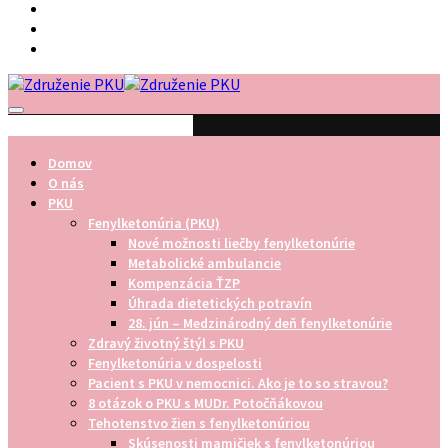
Odkazy
Recepty
Kontakt
Domov
O nás
PKU
Fenylketonúria (PKU)
Nové možnosti liečby fenylketonúrie
Metabolické ambulancie
Kompenzácia ŤZP
Úhrada dietetických potravín
28. jún – Medzinárodný deň fenylketonúrie
Zdravý životný štýl s PKU
Fenylketonúria v dospelosti
Pacient s PKU v nemocnici. Ako je to so stravou?
8 otázok o PKU s MUDr. Potočňákovou
Tehotenstvo žien s fenylketonúriou
Skúsenosti mamičiek s fenylketonúriou