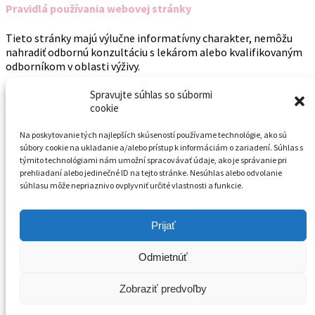
Pravidlá používania webovej stránky
Tieto stránky majú výlučne informatívny charakter, nemôžu
nahradiť odbornú konzultáciu s lekárom alebo kvalifikovaným
odborníkom v oblasti výživy.
Prevádzkovateľ stránky nenesie zodpovednosť za obsah
Spravujte súhlas so súbormi
webových stránok, vrátane správnosti, úplnosti a aktuálnosti
cookie
informácií a materiálov, ktoré sú na webových stránkach
uverejnené, vrátane informácií umiestnených na webových
Na poskytovanie tých najlepších skúseností používame technológie, ako sú
súbory cookie na ukladanie a/alebo prístup k informáciám o zariadení. Súhlas s
stránkach, na ktoré sa odkazuje. Každý užívateľ využíva webovú
týmito technológiami nám umožní spracovávať údaje, ako je správanie pri
stránku a jej obsah na vlastné riziko.
prehliadaní alebo jedinečné ID na tejto stránke. Nesúhlas alebo odvolanie
súhlasu môže nepriaznivo ovplyvniť určité vlastnosti a funkcie.
O nás
Združenie na pomoc ľuďom postihnutým fenylketonúriou
Prijať
(„Združenie PKU“) vzniklo registráciou na Ministerstve vnútra
SR dňa: 25. 8. 1997, číslo spisu: VVS/1-900/90-13116, a to s
Odmietnúť
hlavným cieľom pomôcť ľuďom s touto vzácnou vrodenou
metabolickou chorobou a ich rodinám z celého Slovenska
Zobraziť predvoľby
Copyright © 2018-2024 Združenie PKU