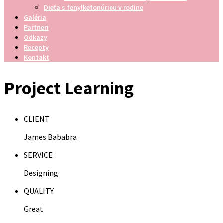
Dieťa s fenylketonúriou v rodine
Galéria
Partneri
Odkazy
Recepty
Kontakt
Project Learning
CLIENT
James Bababra
SERVICE
Designing
QUALITY
Great