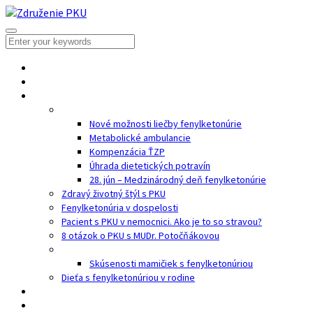
Domov
O nás
PKU
Fenylketonúria (PKU)
Nové možnosti liečby fenylketonúrie
Metabolické ambulancie
Kompenzácia ŤZP
Úhrada dietetických potravín
28. jún – Medzinárodný deň fenylketonúrie
Zdravý životný štýl s PKU
Fenylketonúria v dospelosti
Pacient s PKU v nemocnici. Ako je to so stravou?
8 otázok o PKU s MUDr. Potočňákovou
Tehotenstvo žien s fenylketonúriou
Skúsenosti mamičiek s fenylketonúriou
Dieťa s fenylketonúriou v rodine
Galéria
Partneri